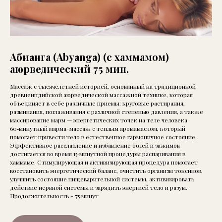
Абианга (Аbyanga) (с хаммамом)
аюрведический 75 мин.
Массаж с тысячелетней историей, основанный на традиционной
древнеиндийской аюрведической массажной технике, которая
объединяет в себе различные приемы: круговые растирания,
разминания, поглаживания с различной степенью давления, а также
массирование марм — энергетических точек на теле человека.
60‑минутный марма-массаж с теплым аромамаслом, который
помогает привести тело в естественное гармоничное состояние.
Эффективное расслабление и избавление болей и зажимов
достигается во время 15‑минутной процедуры распаривания в
хаммаме. Стимулирующая и активизирующая процедура помогает
восстановить энергетический баланс, очистить организм токсинов,
улучшить состояние пищеварительной системы, активизировать
действие нервной системы и зарядить энергией тело и разум.
Продолжительность - 75 минут