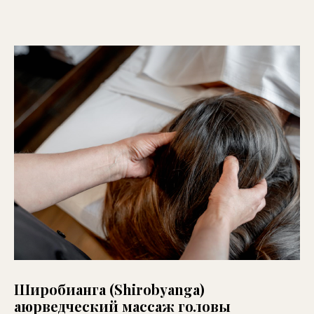
Широбианга (Shirobyanga)
аюрведческий массаж головы