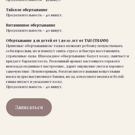
Тайское обертывание
Продолжительность - 40 минут.
Витаминное обертывание
Продолжительность - 40 минут.
Обертывание для детей от 5 до 10 лет от ТАН (THANN)
Приятные обертывания не только позволят ребенку почувствовать
себя взрослым, но и помогут снять стресс и быстро восстановить
утраченные силы. Шоколадное обвертывание балует кожу, смягчает и
придает бархатистость. Роскошный аромат настоящего горького
шоколада поднимает настроение, дарит ощущение уюта и хорошее
самочувствие. Неповторимая, богатая питательными веществами
маска пудры высушенного банана, меда, кокосового молока и белой
глины питает и увлажняет кожу.
Продолжительность - 40 минут.
Записаться