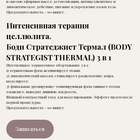
и смесью эфирных масел: детоксикация, антицеллюлитное и
липолитическое действие, питание и укрепление кожи тела.
Продолжительность - 90 минут.
Интенсивная терапия
целлюлита.
Боди Стратеджист Термал (BODY
STRATEGIST THERMAL) 3 в 1
Интенсивное термогенное обертывание 3 в 1:
1) термогенная фаза активизирует ткани;
2) липолитический массаж стимулирует расщепление жира,
моделирует;
3) финальная дренирующе-тонизирующая фаза снимает отеки,
оживляет, выводит лишнюю жидкость.
Мощный контрастный уход для моделирования. Эффект виден после
первой процедуры.
Продолжительность - 90 минут.
Записаться