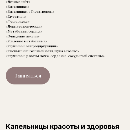
«Детокс лайт»
«Витаминная»
«Витаминная с Глутатионом»
«Глутатион»
«Феринжект»
«Дерматологическая»
«Метаболизм сердца»
«Очищение печени»
«Усиление метаболизма»
«Улучшение микроциркуляции»
«Уменьшение головной боли, шума в голове»
«Улучшение работы мозга, сердечно-сосудистой системы»
Записаться
Капельницы красоты и здоровья