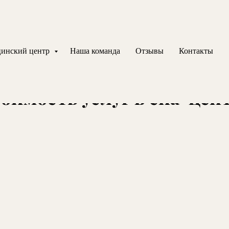
 консультацию Вы можете по указан
 Центре красоты и здоровья "Alean F
инский центр
Наша команда
Отзывы
Контакты
оимость услуг в спа-цен