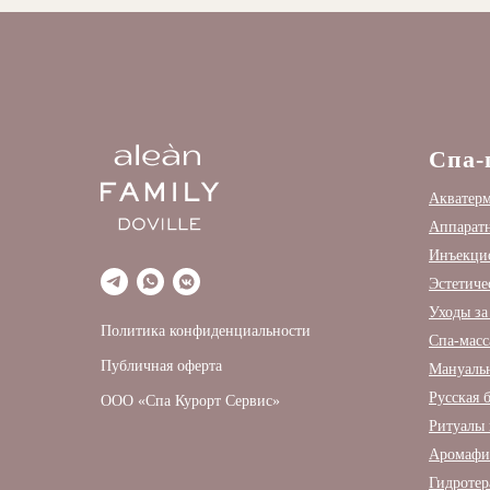
Спа-
Акватер
Аппаратн
Инъекцио
Эстетиче
Уходы за
Политика конфиденциальности
Спа-мас
Публичная оферта
Мануальн
Русская 
ООО «Спа Курорт Сервис»
Ритуалы 
Аромафи
Гидротер