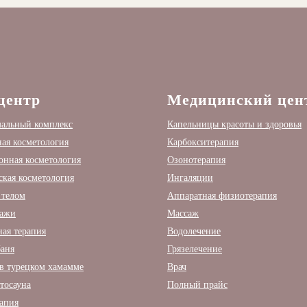
центр
Медицинский цен
мальный комплекс
Капельницы красоты и здоровья
ая косметология
Карбокситерапия
нная косметология
Озонотерапия
ская косметология
Ингаляции
 телом
Аппаратная физиотерапия
сажи
Массаж
ая терапия
Водолечение
баня
Грязелечение
в турецком хамамме
Врач
тосауна
Полный прайс
апия